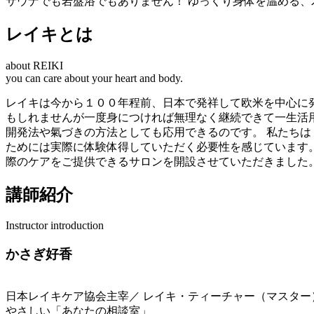
サウナでも岩盤浴でもありません！ ゆっくり身体を温める
レイキとは
about REIKI
you can care about your heart and body.
レイキは今から１００年程前、日本で発祥して欧米を中心に
もしれませんが一度身につければ無理なく継続できて一生活
開発法や氣づきの方法としても応用できるのです。 私たち
ためには実際に体験体得していただく必要性を感じています
際のケアをご提供できるサロンを開設させていただきました
講師紹介
Instructor introduction
かさぎ好香
日本レイキケア協会主宰／ レイキ・ティーチャー（マスター
やさしい「あなたの相談室」