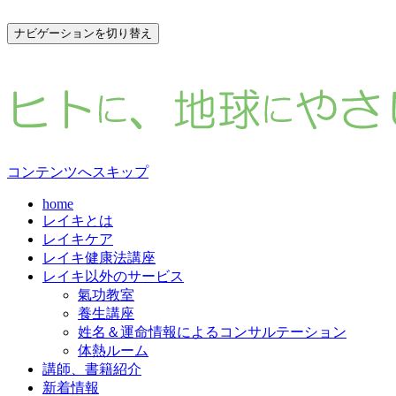
ナビゲーションを切り替え
コンテンツへスキップ
home
レイキとは
レイキケア
レイキ健康法講座
レイキ以外のサービス
氣功教室
養生講座
姓名＆運命情報によるコンサルテーション
体熱ルーム
講師、書籍紹介
新着情報