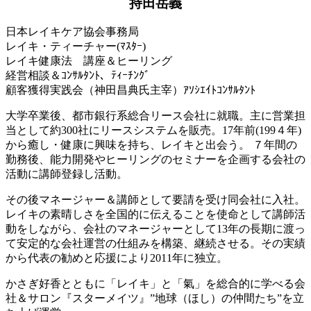
持田岳義
日本レイキケア協会事務局
レイキ・ティーチャー(ﾏｽﾀｰ)
レイキ健康法 講座＆ヒーリング
経営相談＆ｺﾝｻﾙﾀﾝﾄ、ﾃｨｰﾁﾝｸﾞ
顧客獲得実践会（神田昌典氏主宰）ｱｿｼｴｲﾄｺﾝｻﾙﾀﾝﾄ
大学卒業後、都市銀行系総合リース会社に就職。主に営業担
当として約300社にリースシステムを販売。17年前(199４年)
から癒し・健康に興味を持ち、レイキと出会う。 ７年間の
勤務後、能力開発やヒーリングのセミナーを企画する会社の
活動に講師登録し活動。
その後マネージャー＆講師として要請を受け同会社に入社。
レイキの素晴しさを全国的に伝えることを使命として講師活
動をしながら、会社のマネージャーとして13年の長期に渡っ
て安定的な会社運営の仕組みを構築、継続させる。その実績
から代表の勧めと応援により2011年に独立。
かさぎ好香とともに「レイキ」と「氣」を総合的に学べる会
社＆サロン『スターメイツ』”地球（ほし）の仲間たち”を立