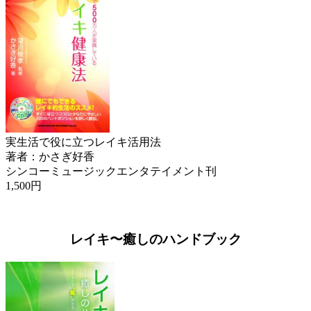
実生活で役に立つレイキ活用法
著者：かさぎ好香
シンコーミュージックエンタテイメント刊
1,500円
レイキ〜癒しのハンドブック