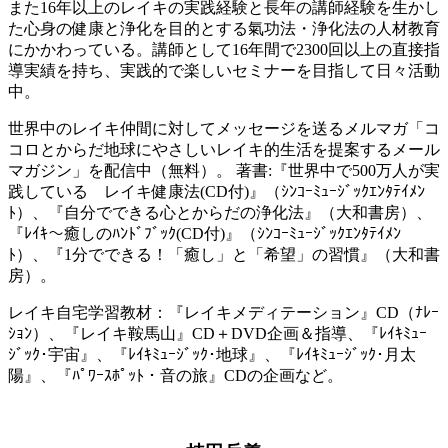
また16年以上のレイキの実践経験と長年の講師経験を生かし
た心身の健康と浄化を目的とする氣功法・浄化法の人材教育
にかかわっている。講師として16年間で2300回以上の直接指
導実績を持ち、実践的で楽しいセミナーを目指して日々活動
中。
世界中のレイキ仲間に対してメッセージを送るメルマガ「コ
コロとからだ地球にやさしいレイキ的生活を提案するメール
マガジン」を配信中（無料）。 著書:『世界中で500万人が実
践している レイキ健康法(CD付)』（ｼﾝｺｰﾐｭｰｼﾞｯｸｴﾝﾀﾃｲﾒﾝ
ﾄ）、『自分でできる心とからだの浄化法』（大和書房）、
『ﾚｲｷ～癒しのﾊﾝﾄﾞﾌﾞｯｸ(CD付)』（ｼﾝｺｰﾐｭｰｼﾞｯｸｴﾝﾀﾃｲﾒﾝ
ﾄ）、『1分でできる！「癒し」と「希望」の習慣』（大和書
房）。
レイキ自宅学習教材：『レイキメディテーション』CD（ﾅﾚｰ
ｼｮﾝ）、『レイキ鞍馬山』CD＋DVD企画＆指導、『ﾚｲｷﾐｭｰ
ｼﾞｯｸ･宇宙』、『ﾚｲｷﾐｭｰｼﾞｯｸ･地球』、『ﾚｲｷﾐｭｰｼﾞｯｸ･月太
陽』、『ﾊﾟﾜｰｽﾎﾟｯﾄ・音の旅』CDの企画など。