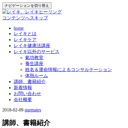
ナビゲーションを切り替え
コンテンツへスキップ
home
レイキとは
レイキケア
レイキ健康法講座
レイキ以外のサービス
氣功教室
養生講座
姓名＆運命情報によるコンサルテーション
体熱ルーム
講師、書籍紹介
新着情報
お問い合わせ
会社概要
2018-02-09
starmates
講師、書籍紹介