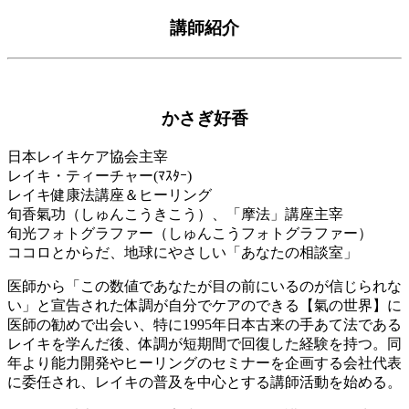
講師紹介
かさぎ好香
日本レイキケア協会主宰
レイキ・ティーチャー(ﾏｽﾀｰ)
レイキ健康法講座＆ヒーリング
旬香氣功（しゅんこうきこう）、「摩法」講座主宰
旬光フォトグラファー（しゅんこうフォトグラファー）
ココロとからだ、地球にやさしい「あなたの相談室」
医師から「この数値であなたが目の前にいるのが信じられな
い」と宣告された体調が自分でケアのできる【氣の世界】に
医師の勧めで出会い、特に1995年日本古来の手あて法である
レイキを学んだ後、体調が短期間で回復した経験を持つ。同
年より能力開発やヒーリングのセミナーを企画する会社代表
に委任され、レイキの普及を中心とする講師活動を始める。