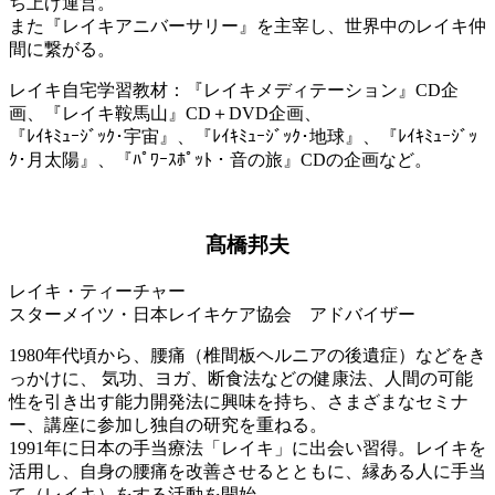
ち上げ運営。
また『レイキアニバーサリー』を主宰し、世界中のレイキ仲
間に繋がる。
レイキ自宅学習教材：『レイキメディテーション』CD企
画、『レイキ鞍馬山』CD＋DVD企画、
『ﾚｲｷﾐｭｰｼﾞｯｸ･宇宙』、『ﾚｲｷﾐｭｰｼﾞｯｸ･地球』、『ﾚｲｷﾐｭｰｼﾞｯ
ｸ･月太陽』、『ﾊﾟﾜｰｽﾎﾟｯﾄ・音の旅』CDの企画など。
髙橋邦夫
レイキ・ティーチャー
スターメイツ・日本レイキケア協会 アドバイザー
1980年代頃から、腰痛（椎間板ヘルニアの後遺症）などをき
っかけに、 気功、ヨガ、断食法などの健康法、人間の可能
性を引き出す能力開発法に興味を持ち、さまざまなセミナ
ー、講座に参加し独自の研究を重ねる。
1991年に日本の手当療法「レイキ」に出会い習得。レイキを
活用し、自身の腰痛を改善させるとともに、縁ある人に手当
て（レイキ）をする活動を開始。