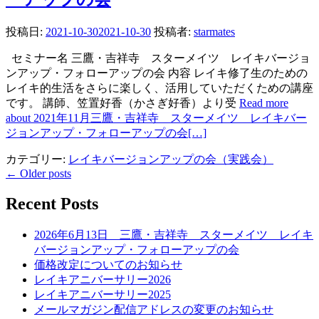
投稿日:
2021-10-30
2021-10-30
投稿者:
starmates
セミナー名 三鷹・吉祥寺 スターメイツ レイキバージョ
ンアップ・フォローアップの会 内容 レイキ修了生のための
レイキ的生活をさらに楽しく、活用していただくための講座
です。 講師、笠置好香（かさぎ好香）より受
Read more
about 2021年11月三鷹・吉祥寺 スターメイツ レイキバー
ジョンアップ・フォローアップの会
[…]
カテゴリー:
レイキバージョンアップの会（実践会）
←
Older posts
投
稿
Recent Posts
ナ
2026年6月13日 三鷹・吉祥寺 スターメイツ レイキ
ビ
バージョンアップ・フォローアップの会
価格改定についてのお知らせ
ゲ
レイキアニバーサリー2026
ー
レイキアニバーサリー2025
メールマガジン配信アドレスの変更のお知らせ
シ