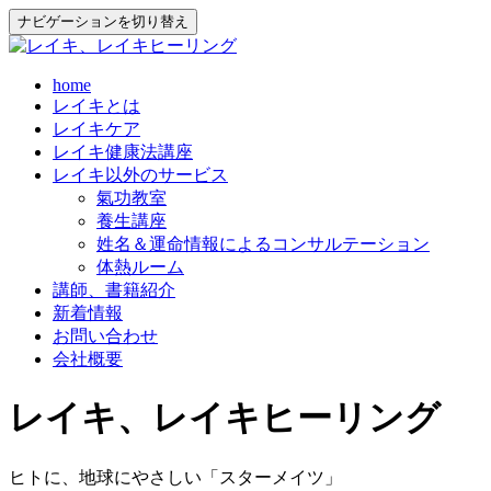
ナビゲーションを切り替え
コ
home
レイキとは
ン
レイキケア
テ
レイキ健康法講座
ン
レイキ以外のサービス
ツ
氣功教室
へ
養生講座
ス
姓名＆運命情報によるコンサルテーション
キ
体熱ルーム
ッ
講師、書籍紹介
プ
新着情報
お問い合わせ
会社概要
レイキ、レイキヒーリング
ヒトに、地球にやさしい「スターメイツ」